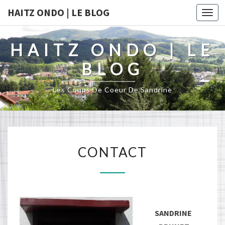
HAITZ ONDO | LE BLOG
Togg
navi
HAITZ ONDO | LE
BLOG
Les Coups De Coeur De Sandrine
CONTACT
CONTACT
SANDRINE