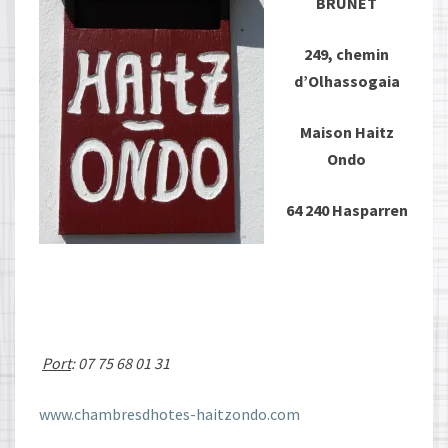
BRUNET
249, chemin
d’Olhassogaia
Maison Haitz
Ondo
64 240 Hasparren
Port
: 07 75 68 01 31
www.chambresdhotes-haitzondo.com