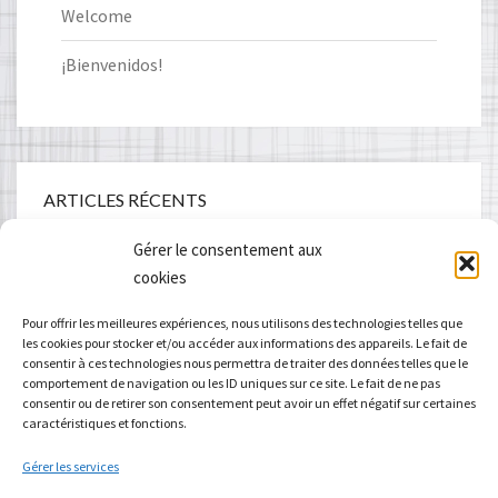
Welcome
¡Bienvenidos!
ARTICLES RÉCENTS
Gérer le consentement aux
Vallée des Aldudes
cookies
du Pays Basque à la Galice
Pour offrir les meilleures expériences, nous utilisons des technologies telles que
les cookies pour stocker et/ou accéder aux informations des appareils. Le fait de
consentir à ces technologies nous permettra de traiter des données telles que le
Mandala
comportement de navigation ou les ID uniques sur ce site. Le fait de ne pas
consentir ou de retirer son consentement peut avoir un effet négatif sur certaines
Pain perdu aux graines de pavot
caractéristiques et fonctions.
c’est le printemps !!!
Gérer les services