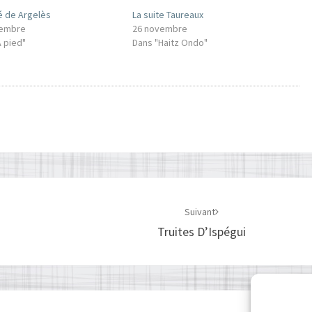
é de Argelès
La suite Taureaux
vembre
26 novembre
A pied"
Dans "Haitz Ondo"
Suivant
Truites D’Ispégui