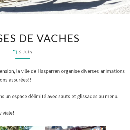
COURSES
ES DE VACHES
DE
VACHES
6 Juin
ension, la ville de Hasparren organise diverses animations
ons assurées!!
ns un espace délimité avec sauts et glissades au menu.
iviale!