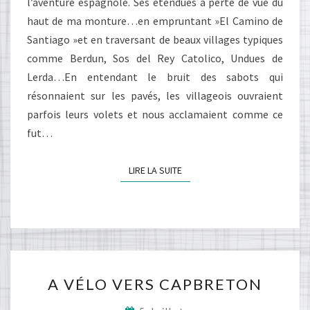
l’aventure espagnole. Ses étendues à perte de vue du
haut de ma monture…en empruntant »El Camino de
Santiago »et en traversant de beaux villages typiques
comme Berdun, Sos del Rey Catolico, Undues de
Lerda…En entendant le bruit des sabots qui
résonnaient sur les pavés, les villageois ouvraient
parfois leurs volets et nous acclamaient comme ce
fut…
LIRE LA SUITE
LIRE LA SUITE
A
A VÉLO VERS CAPBRETON
VÉLO
VERS