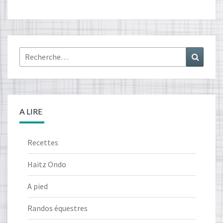
Rechercher :
Recher
A LIRE
Recettes
Haitz Ondo
A pied
Randos équestres