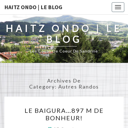
HAITZ ONDO | LE BLOG
Togg
navi
HAITZ ONDO | LE
BLOG
Les Coups De Coeur De Sandrine
Archives De
Category:
Autres Randos
LE
LE BAIGURA…897 M DE
BAIGURA…
BONHEUR!
897
M