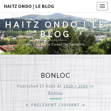
HAITZ ONDO | LE BLOG
Togg
navi
HAITZ ONDO | LE
BLOG
Les Coups De Coeur De Sandrine
BONLOC
Published
15 Août
At
1920 × 2560
In
Bonloc
← PRÉCÉDENT
/
SUIVANT →