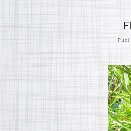
F
Publ