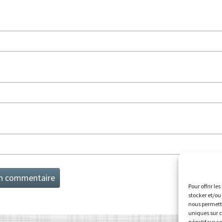
Pour offrir le
stocker et/ou
nous permettr
uniques sur c
négatif sur c