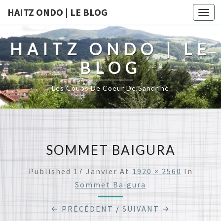
HAITZ ONDO | LE BLOG
Togg
navi
HAITZ ONDO | LE
BLOG
Les Coups De Coeur De Sandrine
SOMMET BAIGURA
Published
17 Janvier
At
1920 × 2560
In
Sommet Baigura
← PRÉCÉDENT
/
SUIVANT →