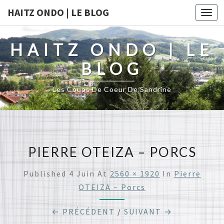
HAITZ ONDO | LE BLOG
Togg
navi
HAITZ ONDO | LE
BLOG
Les Coups De Coeur De Sandrine
PIERRE OTEIZA – PORCS
Published
4 Juin
At
2560 × 1920
In
Pierre
OTEIZA – Porcs
← PRÉCÉDENT
/
SUIVANT →