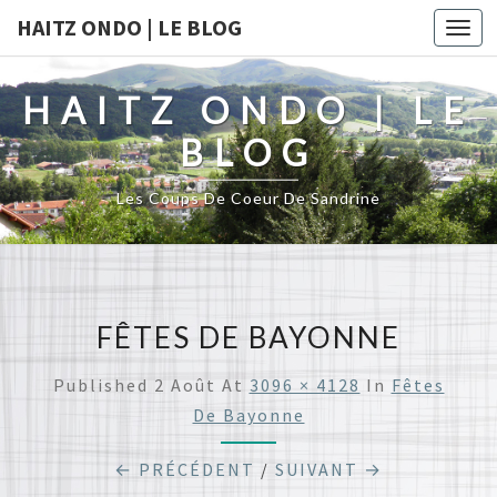
HAITZ ONDO | LE BLOG
Togg
navi
HAITZ ONDO | LE
BLOG
Les Coups De Coeur De Sandrine
FÊTES DE BAYONNE
Published
2 Août
At
3096 × 4128
In
Fêtes
De Bayonne
← PRÉCÉDENT
/
SUIVANT →