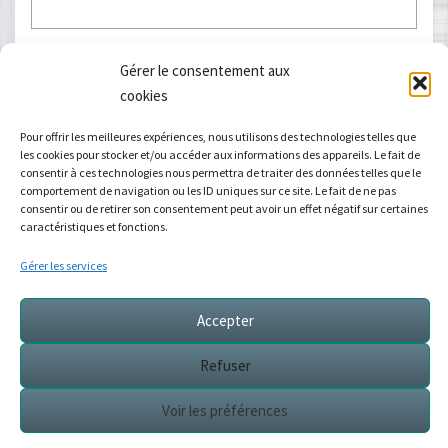
E-mail
*
Gérer le consentement aux
cookies
Pour offrir les meilleures expériences, nous utilisons des technologies telles que
les cookies pour stocker et/ou accéder aux informations des appareils. Le fait de
Site web
consentir à ces technologies nous permettra de traiter des données telles que le
comportement de navigation ou les ID uniques sur ce site. Le fait de ne pas
consentir ou de retirer son consentement peut avoir un effet négatif sur certaines
caractéristiques et fonctions.
Gérer les services
Accepter
Refuser
Voir les cours de Yoga
Voir les préférences
© 2026
|
Fiérement propulsé par Sandrine
|
Mentions légales
|