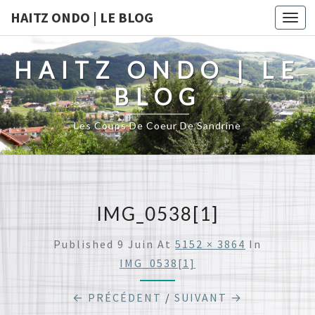
HAITZ ONDO | LE BLOG
Togg
navi
HAITZ ONDO | LE
BLOG
Les Coups De Coeur De Sandrine
IMG_0538[1]
Published
9 Juin
At
5152 × 3864
In
IMG_0538[1]
← PRÉCÉDENT
/
SUIVANT →