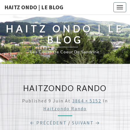
HAITZ ONDO | LE BLOG
Togg
navi
HAITZ ONDO | LE
BLOG
Les Coups De Coeur De Sandrine
HAITZONDO RANDO
Published
9 Juin
At
3864 × 5152
In
Haitzondo Rando
← PRÉCÉDENT
/
SUIVANT →