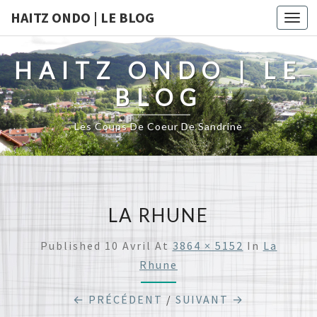
HAITZ ONDO | LE BLOG
Togg
navi
HAITZ ONDO | LE
BLOG
Les Coups De Coeur De Sandrine
LA RHUNE
Published
10 Avril
At
3864 × 5152
In
La
Rhune
← PRÉCÉDENT
/
SUIVANT →