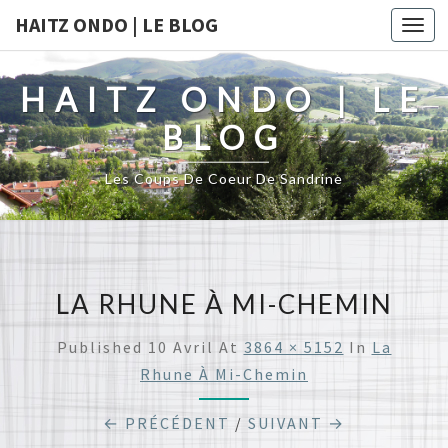
HAITZ ONDO | LE BLOG
Togg
navi
HAITZ ONDO | LE
BLOG
Les Coups De Coeur De Sandrine
LA RHUNE À MI-CHEMIN
Published
10 Avril
At
3864 × 5152
In
La
Rhune À Mi-Chemin
← PRÉCÉDENT
/
SUIVANT →