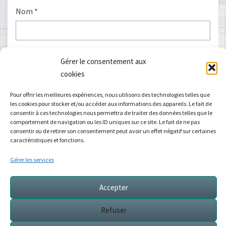
Nom
*
E-mail
*
Gérer le consentement aux
cookies
Pour offrir les meilleures expériences, nous utilisons des technologies telles que
les cookies pour stocker et/ou accéder aux informations des appareils. Le fait de
Site web
consentir à ces technologies nous permettra de traiter des données telles que le
comportement de navigation ou les ID uniques sur ce site. Le fait de ne pas
consentir ou de retirer son consentement peut avoir un effet négatif sur certaines
caractéristiques et fonctions.
Gérer les services
Accepter
Refuser
Voir les cours de Yoga