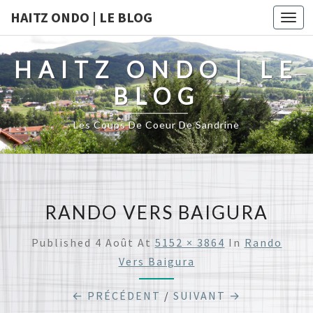
HAITZ ONDO | LE BLOG
Togg
navi
HAITZ ONDO | LE
BLOG
Les Coups De Coeur De Sandrine
RANDO VERS BAIGURA
Published
4 Août
At
5152 × 3864
In
Rando
Vers Baigura
← PRÉCÉDENT
/
SUIVANT →