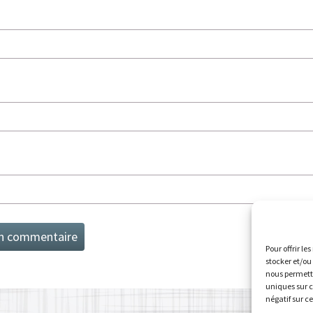
Pour offrir le
stocker et/ou
nous permettr
uniques sur c
négatif sur c