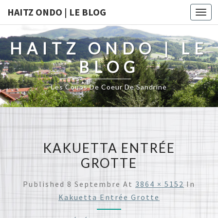
HAITZ ONDO | LE BLOG
Togg
navi
HAITZ ONDO | LE
BLOG
Les Coups De Coeur De Sandrine
KAKUETTA ENTRÉE
GROTTE
Published
8 Septembre
At
3864 × 5152
In
Kakuetta Entrée Grotte