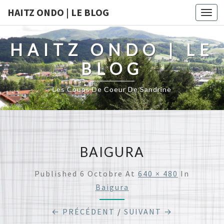
HAITZ ONDO | LE BLOG
Togg
navi
HAITZ ONDO | LE
BLOG
Les Coups De Coeur De Sandrine
BAIGURA
Published
6 Octobre
At
640 × 480
In
Baigura
← PRÉCÉDENT
/
SUIVANT →