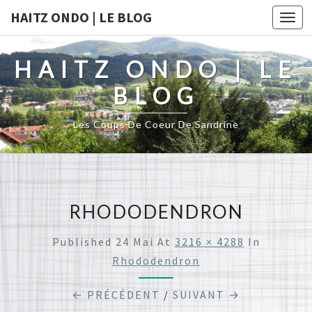
HAITZ ONDO | LE BLOG
Togg
navi
HAITZ ONDO | LE
BLOG
Les Coups De Coeur De Sandrine
RHODODENDRON
Published
24 Mai
At
3216 × 4288
In
Rhododendron
← PRÉCÉDENT
/
SUIVANT →