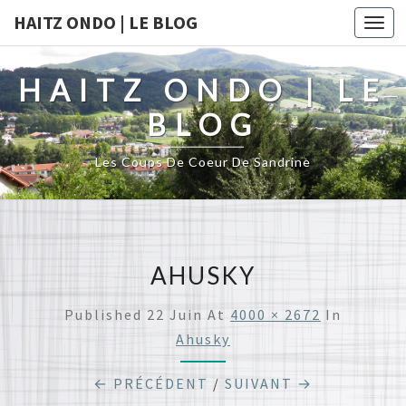
HAITZ ONDO | LE BLOG
Togg
navi
HAITZ ONDO | LE
BLOG
Les Coups De Coeur De Sandrine
AHUSKY
Published
22 Juin
At
4000 × 2672
In
Ahusky
← PRÉCÉDENT
/
SUIVANT →