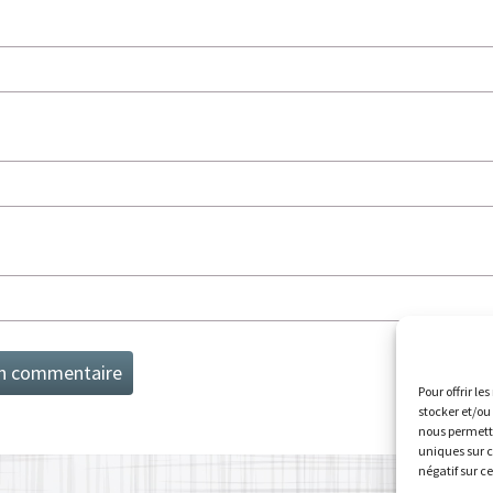
Pour offrir le
stocker et/ou
nous permettr
uniques sur c
négatif sur c