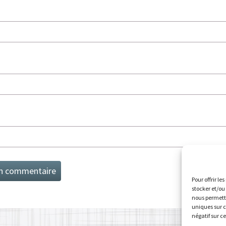
Pour offrir le
stocker et/ou
nous permettr
uniques sur c
négatif sur c