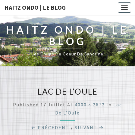
HAITZ ONDO | LE BLOG
Togg
navi
HAITZ ONDO | LE
BLOG
Les Coups De Coeur De Sandrine
LAC DE L’OULE
Published
17 Juillet
At
4000 × 2672
In
Lac
De L’Oule
← PRÉCÉDENT
/
SUIVANT →