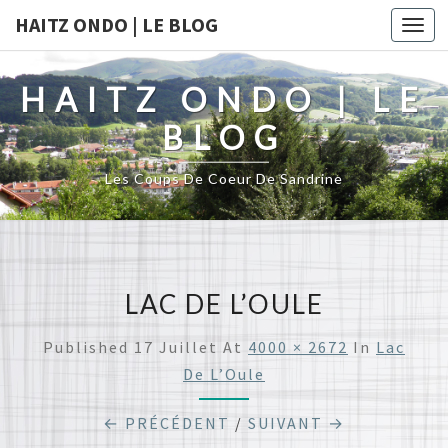
HAITZ ONDO | LE BLOG
Togg
navi
HAITZ ONDO | LE
BLOG
Les Coups De Coeur De Sandrine
LAC DE L’OULE
Published
17 Juillet
At
4000 × 2672
In
Lac
De L’Oule
← PRÉCÉDENT
/
SUIVANT →