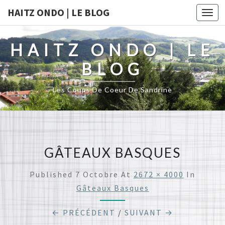
HAITZ ONDO | LE BLOG
Togg
navi
HAITZ ONDO | LE
BLOG
Les Coups De Coeur De Sandrine
GÂTEAUX BASQUES
Published
7 Octobre
At
2672 × 4000
In
Gâteaux Basques
← PRÉCÉDENT
/
SUIVANT →