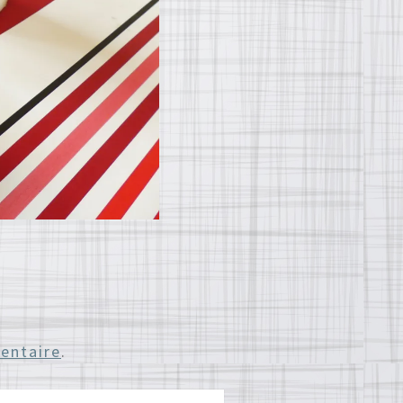
entaire
.