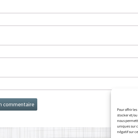
Pour offrir le
stocker et/ou
nous permettr
uniques sur c
négatif sur c