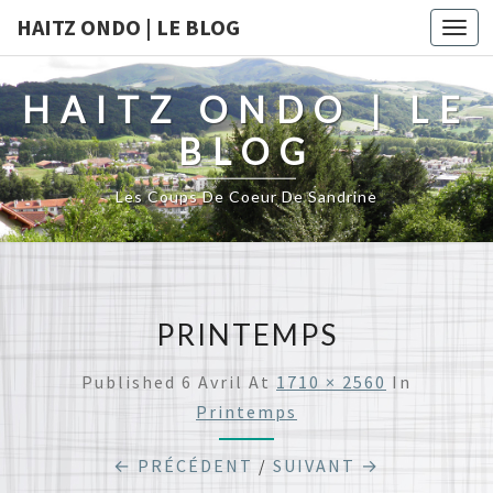
HAITZ ONDO | LE BLOG
Togg
navi
HAITZ ONDO | LE
BLOG
Les Coups De Coeur De Sandrine
PRINTEMPS
Published
6 Avril
At
1710 × 2560
In
Printemps
← PRÉCÉDENT
/
SUIVANT →