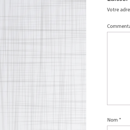
Votre adre
Commenta
Nom
*