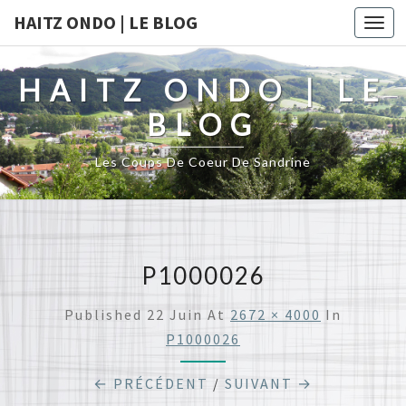
HAITZ ONDO | LE BLOG
Togg
navi
HAITZ ONDO | LE
BLOG
Les Coups De Coeur De Sandrine
P1000026
Published
22 Juin
At
2672 × 4000
In
P1000026
← PRÉCÉDENT
/
SUIVANT →