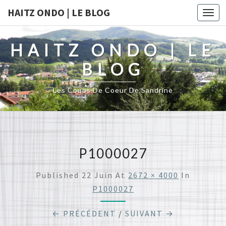
HAITZ ONDO | LE BLOG
Togg
navi
HAITZ ONDO | LE
BLOG
Les Coups De Coeur De Sandrine
P1000027
Published
22 Juin
At
2672 × 4000
In
P1000027
← PRÉCÉDENT
/
SUIVANT →