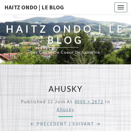
HAITZ ONDO | LE BLOG
Togg
navi
HAITZ ONDO | LE
BLOG
Les Coups De Coeur De Sandrine
AHUSKY
Published
22 Juin
At
4000 × 2672
In
Ahusky
← PRÉCÉDENT
/
SUIVANT →