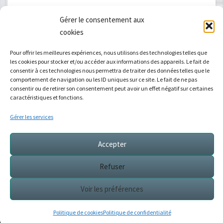
E-mail
*
Gérer le consentement aux
cookies
Pour offrir les meilleures expériences, nous utilisons des technologies telles que
les cookies pour stocker et/ou accéder aux informations des appareils. Le fait de
Site web
consentir à ces technologies nous permettra de traiter des données telles que le
comportement de navigation ou les ID uniques sur ce site. Le fait de ne pas
consentir ou de retirer son consentement peut avoir un effet négatif sur certaines
caractéristiques et fonctions.
Gérer les services
Accepter
Refuser
Voir les cours de Yoga
Voir les préférences
© 2026
|
Fiérement propulsé par Sandrine
|
Mentions légales
|
Politique de confidentialité
Politique de cookies
Politique de confidentialité